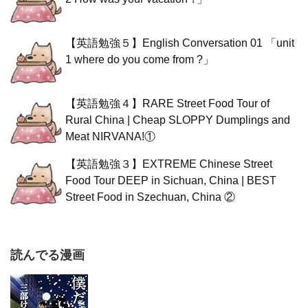
【英語勉強５】English Conversation 01 「unit
1 where do you come from ?」
【英語勉強４】RARE Street Food Tour of
Rural China | Cheap SLOPPY Dumplings and
Meat NIRVANA!①
【英語勉強３】EXTREME Chinese Street
Food Tour DEEP in Sichuan, China | BEST
Street Food in Szechuan, China ②
読んでる漫画