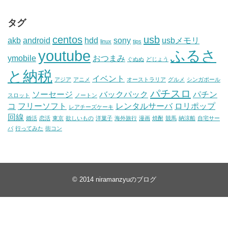
タグ
centos
usb
akb
android
hdd
sony
usbメモリ
linux
tips
youtube
ふるさ
ymobile
おつまみ
ぐぬぬ
どじょう
と納税
イベント
アジア
アニメ
オーストラリア
グルメ
シンガポール
パチスロ
ソーセージ
バックパック
パチン
スロット
ノートン
コ
フリーソフト
レンタルサーバ
ロリポップ
レアチーズケーキ
回線
婚活
恋活
東京
欲しいもの
洋菓子
海外旅行
漫画
焼酎
競馬
納涼船
自宅サー
バ
行ってみた
街コン
© 2014
niramanzyuのブログ