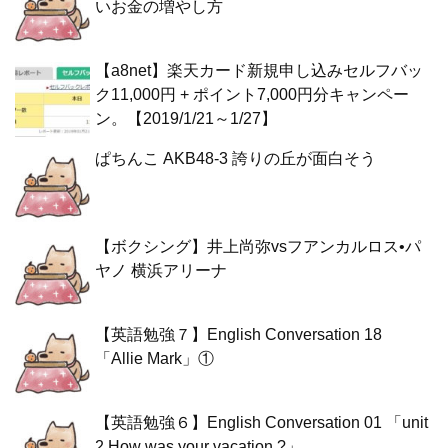
いお金の増やし方
【a8net】楽天カード新規申し込みセルフバッ
ク11,000円 + ポイント7,000円分キャンペー
ン。【2019/1/21～1/27】
ぱちんこ AKB48-3 誇りの丘が面白そう
【ボクシング】井上尚弥vsフアンカルロス•パ
ヤノ 横浜アリーナ
【英語勉強７】English Conversation 18
「Allie Mark」①
【英語勉強６】English Conversation 01 「unit
2 How was your vacation ?」