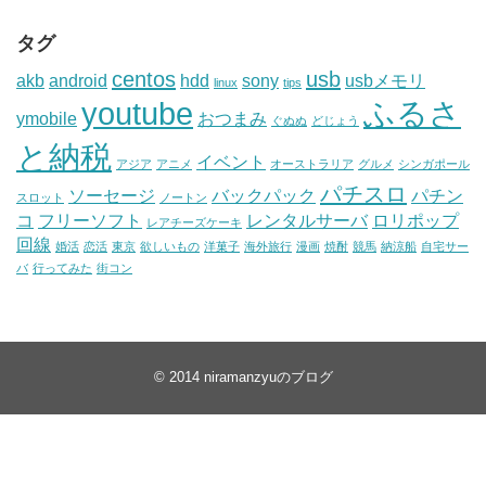
タグ
centos
usb
akb
android
hdd
sony
usbメモリ
linux
tips
youtube
ふるさ
ymobile
おつまみ
ぐぬぬ
どじょう
と納税
イベント
アジア
アニメ
オーストラリア
グルメ
シンガポール
パチスロ
ソーセージ
バックパック
パチン
スロット
ノートン
コ
フリーソフト
レンタルサーバ
ロリポップ
レアチーズケーキ
回線
婚活
恋活
東京
欲しいもの
洋菓子
海外旅行
漫画
焼酎
競馬
納涼船
自宅サー
バ
行ってみた
街コン
© 2014
niramanzyuのブログ