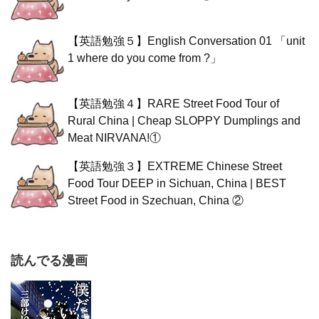
【英語勉強５】English Conversation 01 「unit
1 where do you come from ?」
【英語勉強４】RARE Street Food Tour of
Rural China | Cheap SLOPPY Dumplings and
Meat NIRVANA!①
【英語勉強３】EXTREME Chinese Street
Food Tour DEEP in Sichuan, China | BEST
Street Food in Szechuan, China ②
読んでる漫画