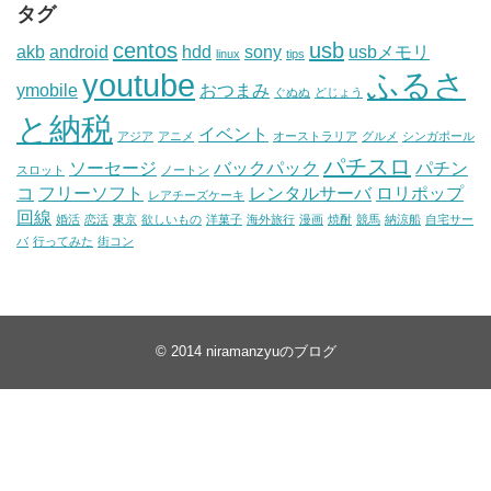
タグ
centos
usb
akb
android
hdd
sony
usbメモリ
linux
tips
youtube
ふるさ
ymobile
おつまみ
ぐぬぬ
どじょう
と納税
イベント
アジア
アニメ
オーストラリア
グルメ
シンガポール
パチスロ
ソーセージ
バックパック
パチン
スロット
ノートン
コ
フリーソフト
レンタルサーバ
ロリポップ
レアチーズケーキ
回線
婚活
恋活
東京
欲しいもの
洋菓子
海外旅行
漫画
焼酎
競馬
納涼船
自宅サー
バ
行ってみた
街コン
© 2014
niramanzyuのブログ