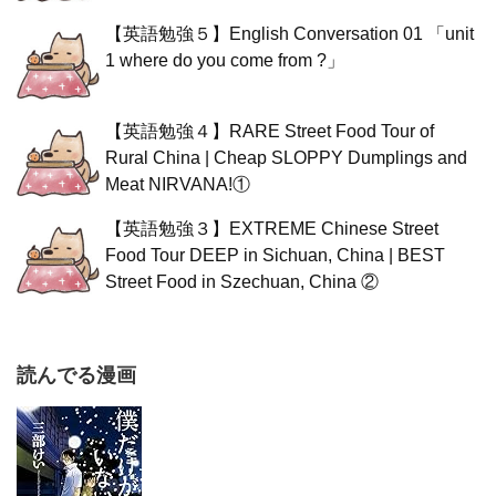
【英語勉強５】English Conversation 01 「unit
1 where do you come from ?」
【英語勉強４】RARE Street Food Tour of
Rural China | Cheap SLOPPY Dumplings and
Meat NIRVANA!①
【英語勉強３】EXTREME Chinese Street
Food Tour DEEP in Sichuan, China | BEST
Street Food in Szechuan, China ②
読んでる漫画