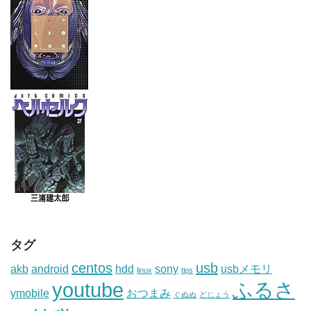
タグ
centos
usb
akb
android
hdd
sony
usbメモリ
linux
tips
youtube
ふるさ
ymobile
おつまみ
ぐぬぬ
どじょう