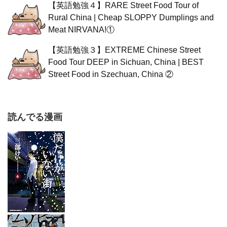
【英語勉強４】RARE Street Food Tour of
Rural China | Cheap SLOPPY Dumplings and
Meat NIRVANA!①
【英語勉強３】EXTREME Chinese Street
Food Tour DEEP in Sichuan, China | BEST
Street Food in Szechuan, China ②
読んでる漫画