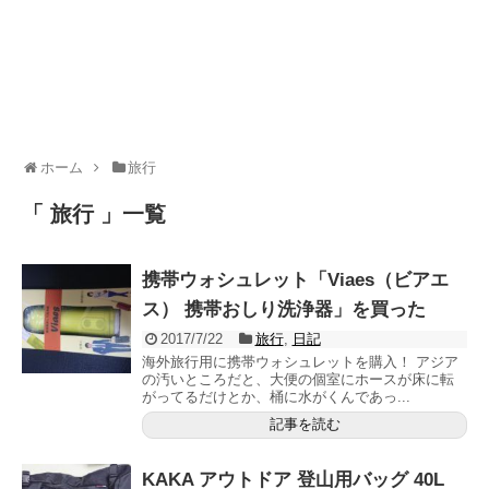
ホーム
旅行
「 旅行 」一覧
携帯ウォシュレット「Viaes（ビアエ
ス） 携帯おしり洗浄器」を買った
2017/7/22
旅行
,
日記
海外旅行用に携帯ウォシュレットを購入！ アジア
の汚いところだと、大便の個室にホースが床に転
がってるだけとか、桶に水がくんであっ...
記事を読む
KAKA アウトドア 登山用バッグ 40L