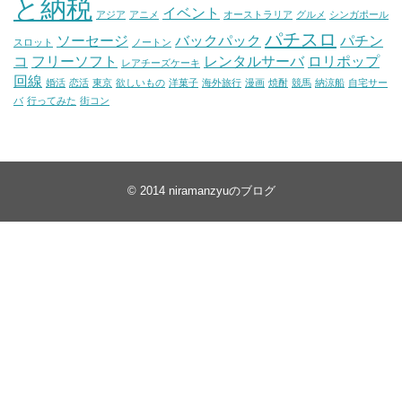
と納税
イベント
アジア
アニメ
オーストラリア
グルメ
シンガポール
パチスロ
ソーセージ
バックパック
パチン
スロット
ノートン
コ
フリーソフト
レンタルサーバ
ロリポップ
レアチーズケーキ
回線
婚活
恋活
東京
欲しいもの
洋菓子
海外旅行
漫画
焼酎
競馬
納涼船
自宅サー
バ
行ってみた
街コン
© 2014
niramanzyuのブログ