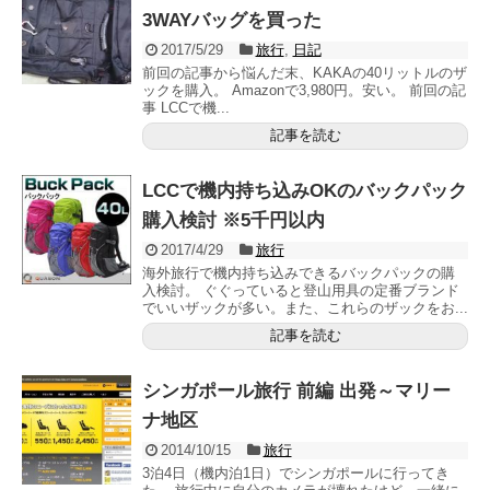
3WAYバッグを買った
2017/5/29
旅行
,
日記
前回の記事から悩んだ末、KAKAの40リットルのザ
ックを購入。 Amazonで3,980円。安い。 前回の記
事 LCCで機...
記事を読む
LCCで機内持ち込みOKのバックパック
購入検討 ※5千円以内
2017/4/29
旅行
海外旅行で機内持ち込みできるバックパックの購
入検討。 ぐぐっていると登山用具の定番ブランド
でいいザックが多い。また、これらのザックをお...
記事を読む
シンガポール旅行 前編 出発～マリー
ナ地区
2014/10/15
旅行
3泊4日（機内泊1日）でシンガポールに行ってき