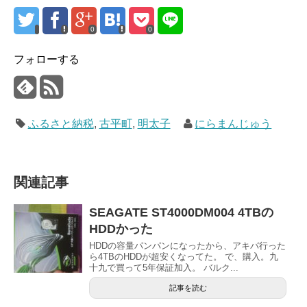
0
0
フォローする
ふるさと納税
,
古平町
,
明太子
にらまんじゅう
関連記事
SEAGATE ST4000DM004 4TBの
HDDかった
HDDの容量パンパンになったから、アキバ行った
ら4TBのHDDが超安くなってた。 で、購入。九
十九で買って5年保証加入。 バルク...
記事を読む