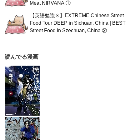
Meat NIRVANA!①
【英語勉強３】EXTREME Chinese Street
Food Tour DEEP in Sichuan, China | BEST
Street Food in Szechuan, China ②
読んでる漫画