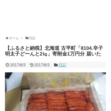
ホーム
日記
【ふるさと納税】北海道 古平町「8104.辛子
明太子どーんと2㎏」寄附金1万円分 届いた
2017/6/3
2017/6/3
日記