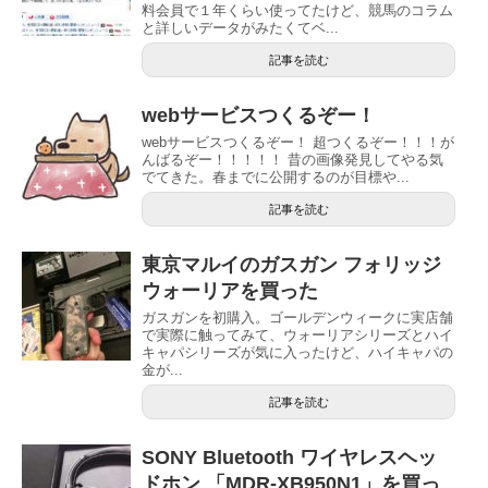
料会員で１年くらい使ってたけど、競馬のコラム
と詳しいデータがみたくてベ...
記事を読む
webサービスつくるぞー！
webサービスつくるぞー！ 超つくるぞー！！！が
んばるぞー！！！！！ 昔の画像発見してやる気
でてきた。春までに公開するのが目標や...
記事を読む
東京マルイのガスガン フォリッジ
ウォーリアを買った
ガスガンを初購入。ゴールデンウィークに実店舗
で実際に触ってみて、ウォーリアシリーズとハイ
キャパシリーズが気に入ったけど、ハイキャパの
金が...
記事を読む
SONY Bluetooth ワイヤレスヘッ
ドホン 「MDR-XB950N1」を買っ