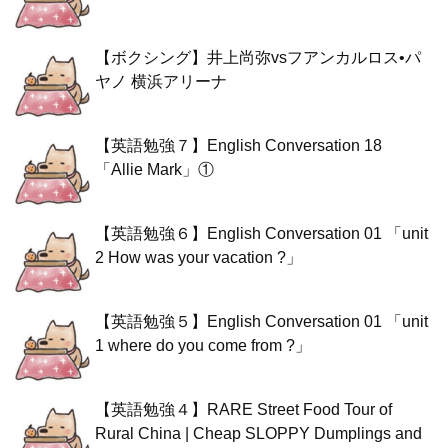
【ボクシング】井上尚弥vsフアンカルロス•パ
ヤノ 横浜アリーナ
【英語勉強７】English Conversation 18
「Allie Mark」①
【英語勉強６】English Conversation 01 「unit
2 How was your vacation ?」
【英語勉強５】English Conversation 01 「unit
1 where do you come from ?」
【英語勉強４】RARE Street Food Tour of
Rural China | Cheap SLOPPY Dumplings and