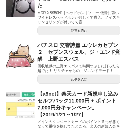
た
MDR-XB950N1 | ヘッドホン | ソニー 低音に強い
ワイヤレスヘッドホンが欲しくて購入。ノイズキ
ャンセリングが付いてて音...
記事を読む
パチスロ 交響詩篇 エウレカセブン
２ セブンスウェル、ジ・エンド覚
醒 上野エスパス
回収地獄の上野エスパスで時間つぶしに打ったら
超でた！ リリチェからの、ジエンドモード！
記事を読む
【a8net】楽天カード新規申し込み
セルフバック11,000円 + ポイント
7,000円分キャンペーン。
【2019/1/21～1/27】
メインのクレジットカードのポイント還元が悪く
なって乗換を探してたところ、楽天の新規入会キ