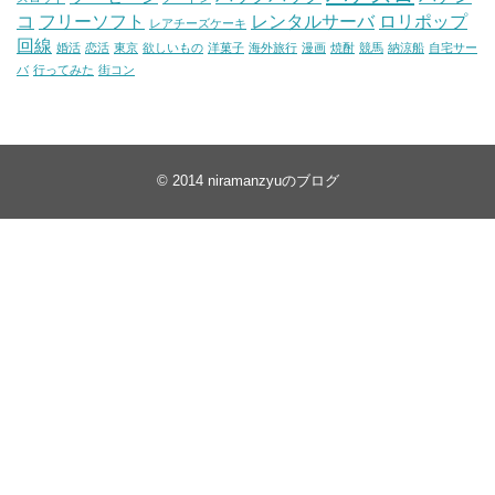
コ
フリーソフト
レンタルサーバ
ロリポップ
レアチーズケーキ
回線
婚活
恋活
東京
欲しいもの
洋菓子
海外旅行
漫画
焼酎
競馬
納涼船
自宅サー
バ
行ってみた
街コン
© 2014
niramanzyuのブログ