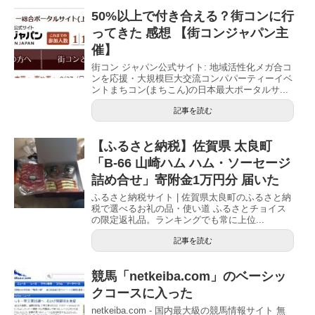
50%以上で付き合える？街コンに行
ってきた 感想 【街コンジャパン主
催】
街コン ジャパン公式サイト: 地域活性化メガ合コ
ンを応援・大規模巨大交流コンパパーティーイベ
ントまちコン(まちこん)の日本最大ポータルサ...
記事を読む
【ふるさと納税】佐賀県 太良町
「B-66 山崎ハム ハム・ソーセージ
詰め合せ」寄附金1万円分 届いた
ふるさと納税サイト | 佐賀県太良町のふるさと納
税で選べるお礼の品・使い道 ふるさとチョイス
の限定返礼品。ランキングでも常に上位...
記事を読む
競馬「netkeiba.com」のベーシッ
クコースに入った
netkeiba.com - 国内最大級の競馬情報サイト 無