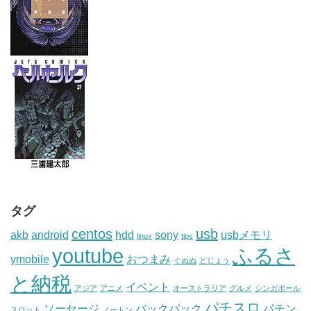
タグ
centos
usb
akb
android
hdd
sony
usbメモリ
linux
tips
youtube
ふるさ
ymobile
おつまみ
ぐぬぬ
どじょう
と納税
イベント
アジア
アニメ
オーストラリア
グルメ
シンガポール
パチスロ
ソーセージ
バックパック
パチン
スロット
ノートン