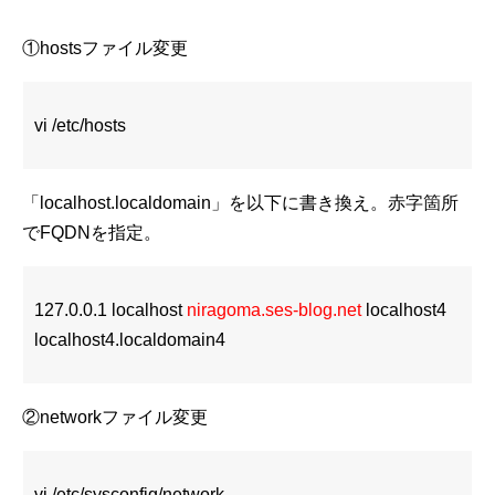
①hostsファイル変更
vi /etc/hosts
「localhost.localdomain」を以下に書き換え。赤字箇所
でFQDNを指定。
127.0.0.1 localhost
niragoma.ses-blog.net
localhost4
localhost4.localdomain4
②networkファイル変更
vi /etc/sysconfig/network