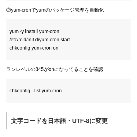
②yum-cronでyumのパッケージ管理を自動化
yum -y install yum-cron
/etc/rc.d/init.d/yum-cron start
chkconfig yum-cron on
ランレベルの345がonになってることを確認
chkconfig –list yum-cron
文字コードを日本語・UTF-8に変更