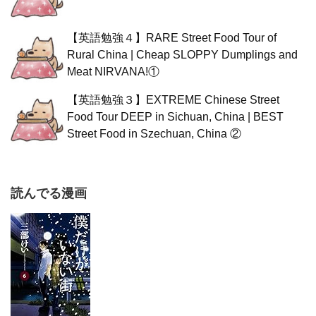
【英語勉強４】RARE Street Food Tour of
Rural China | Cheap SLOPPY Dumplings and
Meat NIRVANA!①
【英語勉強３】EXTREME Chinese Street
Food Tour DEEP in Sichuan, China | BEST
Street Food in Szechuan, China ②
読んでる漫画