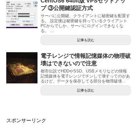
CentOS6 64bit版 VPSセットアッ
プ ③公開鍵認証方式
サーバに公開鍵、クライアントに秘密鍵を配置す
る。 設定後は秘密鍵を持っているクライアント
PCからでしか、サーバにログインできなくな
る。 ...
記事を読む
電子レンジで情報記憶媒体の物理破
壊はできないので注意
都市伝説でHDDやSSD、USBメモリなどの情報
記憶媒体を電子レンジでチンして壊すってのがあ
るけど、データを保存してる部分を物理破壊...
記事を読む
スポンサーリンク