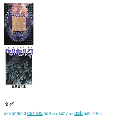
タグ
centos
usb
akb
android
hdd
sony
usbメモリ
linux
tips