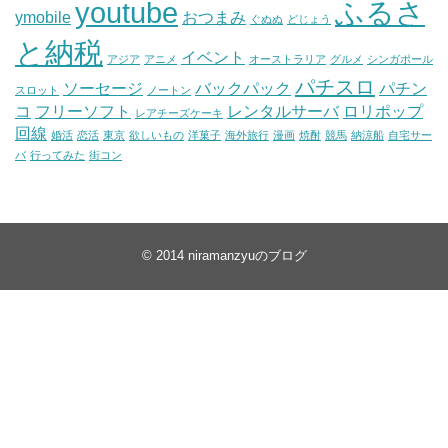
youtube
ふるさ
ymobile
おつまみ
ぐぬぬ
どじょう
と納税
イベント
アジア
アニメ
オーストラリア
グルメ
シンガポール
パチスロ
ソーセージ
バックパック
パチン
スロット
ノートン
コ
フリーソフト
レンタルサーバ
ロリポップ
レアチーズケーキ
回線
婚活
恋活
東京
欲しいもの
洋菓子
海外旅行
漫画
焼酎
競馬
納涼船
自宅サー
バ
行ってみた
街コン
© 2014
niramanzyuのブログ