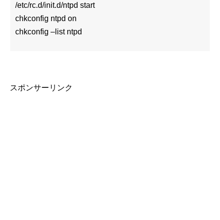
/etc/rc.d/init.d/ntpd start
chkconfig ntpd on
chkconfig –list ntpd
スポンサーリンク