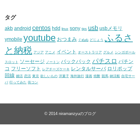
タグ
centos
usb
akb
android
hdd
sony
usbメモリ
linux
tips
youtube
ふるさ
ymobile
おつまみ
ぐぬぬ
どじょう
と納税
イベント
アジア
アニメ
オーストラリア
グルメ
シンガポール
パチスロ
ソーセージ
バックパック
パチン
スロット
ノートン
コ
フリーソフト
レンタルサーバ
ロリポップ
レアチーズケーキ
回線
婚活
恋活
東京
欲しいもの
洋菓子
海外旅行
漫画
焼酎
競馬
納涼船
自宅サー
バ
行ってみた
街コン
© 2014
niramanzyuのブログ