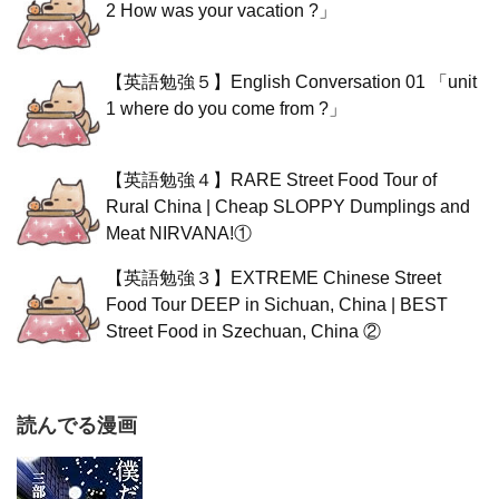
2 How was your vacation ?」
【英語勉強５】English Conversation 01 「unit
1 where do you come from ?」
【英語勉強４】RARE Street Food Tour of
Rural China | Cheap SLOPPY Dumplings and
Meat NIRVANA!①
【英語勉強３】EXTREME Chinese Street
Food Tour DEEP in Sichuan, China | BEST
Street Food in Szechuan, China ②
読んでる漫画